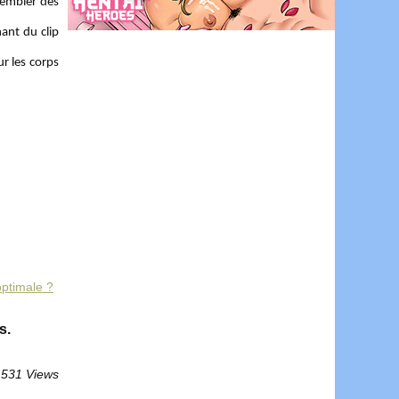
ssembler des
nant du clip
ur les corps
optimale ?
s.
 531 Views