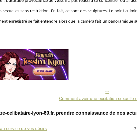
ie ! L'attitude provocatrice de West n'a pas réussi à se concentrer ou à ra
sexuelles sans restriction. En fait, ce sont des sculptures. Le point culmi
ment enregistré se fait entendre alors que la caméra fait un panoramique s
Comment avoir une excitation sexuelle 
re-celibataire-lyon-69.fr, prendre connaissance de nos actu
au service de vos désirs
2