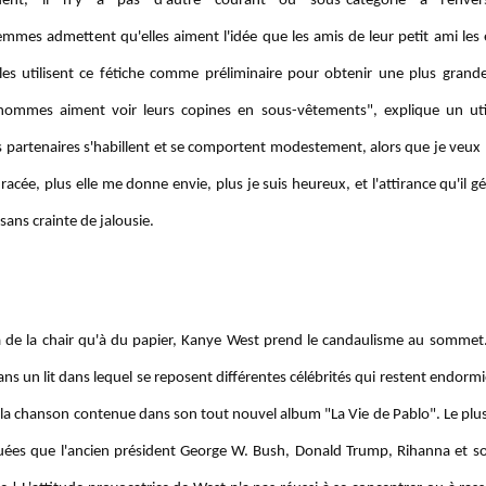
ent, il n'y a pas d'autre courant ou sous-catégorie à l'enve
 admettent qu'elles aiment l'idée que les amis de leur petit ami les
les utilisent ce fétiche comme préliminaire pour obtenir une plus grande
d'hommes aiment voir leurs copines en sous-vêtements", explique un uti
urs partenaires s'habillent et se comportent modestement, alors que je veux 
 racée, plus elle me donne envie, plus je suis heureux, et l'attirance qu'il 
 sans crainte de jalousie.
 de la chair qu'à du papier, Kanye West prend le candaulisme au sommet.
s un lit dans lequel se reposent différentes célébrités qui restent endorm
e la chanson contenue dans son tout nouvel album "La Vie de Pablo". Le plus
guées que l'ancien président George W. Bush, Donald Trump, Rihanna et so