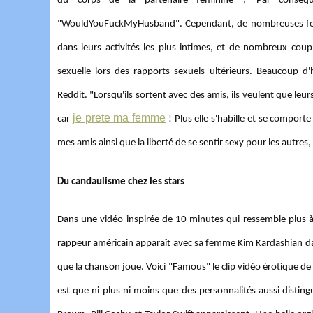
du corps de la partenaire féminine ? Par conséqu
"WouldYouFuckMyHusband". Cependant, de nombreuses femmes
dans leurs activités les plus intimes, et de nombreux coup
sexuelle lors des rapports sexuels ultérieurs. Beaucoup 
Reddit. "Lorsqu'ils sortent avec des amis, ils veulent que le
je prete ma femme
car
! Plus elle s'habille et se comporte
mes amis ainsi que la liberté de se sentir sexy pour les autres,
Du candaulisme chez les stars
Dans une vidéo inspirée de 10 minutes qui ressemble plus à
rappeur américain apparaît avec sa femme Kim Kardashian dan
que la chanson joue. Voici "Famous" le clip vidéo érotique d
est que ni plus ni moins que des personnalités aussi distin