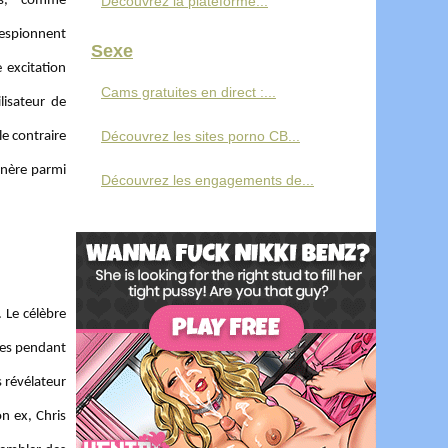
rs, comme
Découvrez la plateforme...
 espionnent
Sexe
 excitation
Cams gratuites en direct :...
lisateur de
Découvrez les sites porno CB...
le contraire
génère parmi
Découvrez les engagements de...
 Le célèbre
ies pendant
 révélateur
n ex, Chris