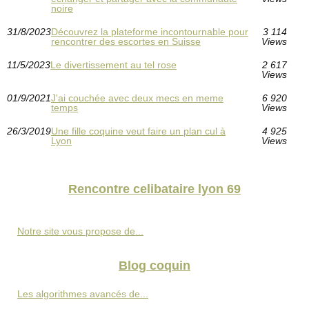
noire
31/8/2023
Découvrez la plateforme incontournable pour
3 114
rencontrer des escortes en Suisse
Views
11/5/2023
Le divertissement au tel rose
2 617
Views
01/9/2021
J'ai couchée avec deux mecs en meme
6 920
temps
Views
26/3/2019
Une fille coquine veut faire un plan cul à
4 925
Lyon
Views
Rencontre celibataire lyon 69
Notre site vous propose de...
Blog coquin
Les algorithmes avancés de...