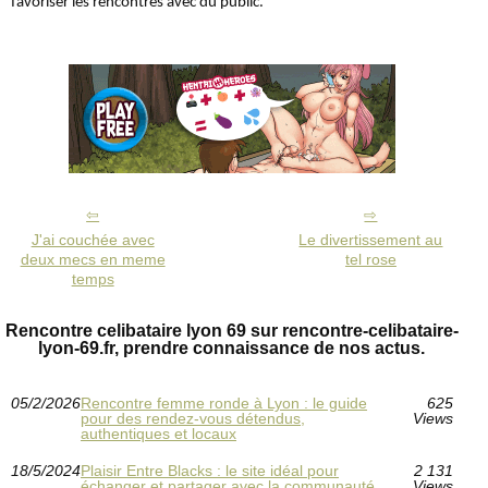
favoriser les rencontres avec du public.
J'ai couchée avec
Le divertissement au
deux mecs en meme
tel rose
temps
Rencontre celibataire lyon 69 sur rencontre-celibataire-
lyon-69.fr, prendre connaissance de nos actus.
05/2/2026
Rencontre femme ronde à Lyon : le guide
625
pour des rendez-vous détendus,
Views
authentiques et locaux
18/5/2024
Plaisir Entre Blacks : le site idéal pour
2 131
échanger et partager avec la communauté
Views