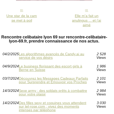
Une star de la cam
Elle m'a fait un
se met à poil
anulingus ... et j'ai
aimé
Rencontre celibataire lyon 69 sur rencontre-celibataire-
lyon-69.fr, prendre connaissance de nos actus.
04/2/2025
Les algorithmes avancés de Candy.ai au
2 528
service de vos désirs
Views
04/9/2024
Le business florissant des escort girls à
1 986
Berne en Suisse
Views
03/7/2024
Découvrez les Messages Cadeaux Parfaits
2 101
pour Surprendre et Émouvoir vos Proches
Views
14/3/2024
Sexe army : des soldats prêts à combattre
2 984
pour votre plaisir
Views
14/2/2024
Des filles sexy et coquines vous attendent
3 030
sur tel-rose.com : vivez des moments
Views
intenses par téléphone