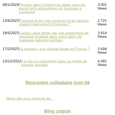
08/1/2024
Plongez dans l'univers du plaisir avec les
3 001
escort girls spécialisées en massage à
Views
Lausanne
13/6/2023
Pourquoi le tel rose continue-t-il de séduire
2 721
malgré l'avènement d'internet ?
Views
18/5/2023
Laissez-vous tenter par une expérience de
3 814
massage érotique dans notre salon de
Views
massage naturiste parisien
17/2/2023
Le poppers, une drogue légale en France ?
3 694
Views
13/12/2022
Il a mis un concombre dans sa chatte de
4 081
poupée sexuelle
Views
Rencontre celibataire lyon 69
Notre site vous propose de...
Blog coquin